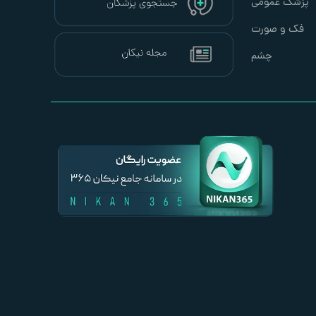
پزشک عمومی
فک و صورت
چشم