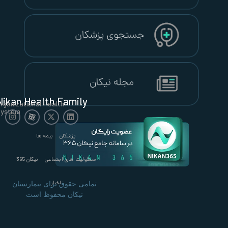
Nikan Health Family
Organizational Health
System
پزشکان
بیمه ها
مسئولیت های اجتماعی
نیکان 365
اخبار
تمامی حقوق برای بیمارستان
نیکان محفوظ است