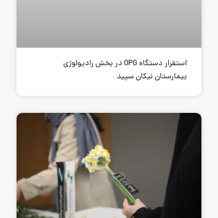
استقرار دستگاه OPG در بخش رادیولوژی
ن سپید